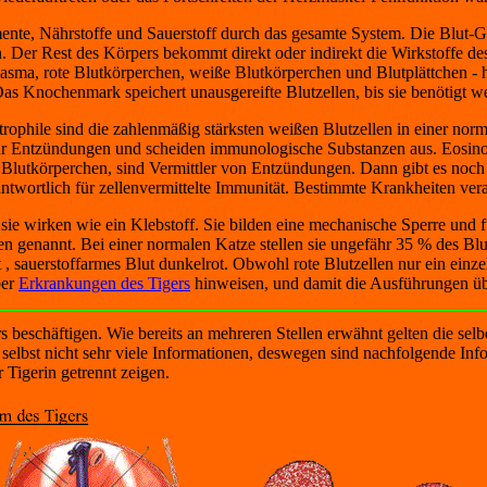
e, Nährstoffe und Sauerstoff durch das gesamte System. Die Blut-Gehi
n. Der Rest des Körpers bekommt direkt oder indirekt die Wirkstoffe des
asma, rote Blutkörperchen, weiße Blutkörperchen und Blutplättchen - h
s Knochenmark speichert unausgereifte Blutzellen, bis sie benötigt w
trophile sind die zahlenmäßig stärksten weißen Blutzellen in einer no
r Entzündungen und scheiden immunologische Substanzen aus. Eosinophi
 Blutkörperchen, sind Vermittler von Entzündungen. Dann gibt es noc
antwortlich für zellenvermittelte Immunität. Bestimmte Krankheiten ve
n sie wirken wie ein Klebstoff. Sie bilden eine mechanische Sperre und 
 genannt. Bei einer normalen Katze stellen sie ungefähr 35 % des Blu
ot , sauerstoffarmes Blut dunkelrot. Obwohl rote Blutzellen nur ein einze
ber
Erkrankungen des Tigers
hinweisen, und damit die Ausführungen übe
beschäftigen. Wie bereits an mehreren Stellen erwähnt gelten die selb
r selbst nicht sehr viele Informationen, deswegen sind nachfolgende In
Tigerin getrennt zeigen.