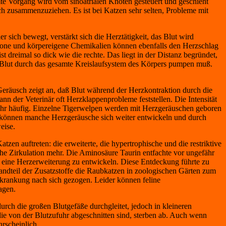
te Vorgang wird vom sinoatrialen Knoten gesteuert und geschieht
ich zusammenzuziehen. Es ist bei Katzen sehr selten, Probleme mit
 sich bewegt, verstärkt sich die Herztätigkeit, das Blut wird
rmone und körpereigene Chemikalien können ebenfalls den Herzschlag
 dreimal so dick wie die rechte. Das liegt in der Distanz begründet,
s Blut durch das gesamte Kreislaufsystem des Körpers pumpen muß.
eräusch zeigt an, daß Blut während der Herzkontraktion durch die
ann der Veterinär oft Herzklappenprobleme feststellen. Die Intensität
sehr häufig. Einzelne Tigerwelpen werden mit Herzgeräuschen geboren
können manche Herzgeräusche sich weiter entwickeln und durch
eise.
 auftreten: die erweiterte, die hypertrophische und die restriktive
he Zirkulation mehr. Die Aminosäure Taurin entfachte vor ungefähr
n, eine Herzerweiterung zu entwickeln. Diese Entdeckung führte zu
tandteil der Zusatzstoffe die Raubkatzen in zoologischen Gärten zum
krankung nach sich gezogen. Leider können feline
agen.
urch die großen Blutgefäße durchgleitet, jedoch in kleineren
 die von der Blutzufuhr abgeschnitten sind, sterben ab. Auch wenn
rscheinlich.