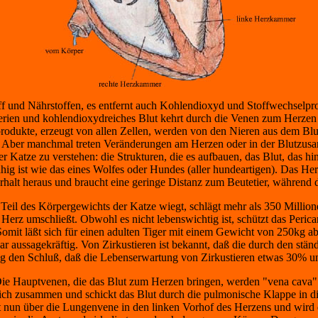
off und Nährstoffen, es entfernt auch Kohlendioxyd und Stoffwechselpr
Arterien und kohlendioxydreiches Blut kehrt durch die Venen zum Herze
odukte, erzeugt von allen Zellen, werden von den Nieren aus dem Blut
en. Aber manchmal treten Veränderungen am Herzen oder in der Blutzu
 Katze zu verstehen: die Strukturen, die es aufbauen, das Blut, das hi
ähig ist wie das eines Wolfes oder Hundes (aller hundeartigen). Das He
rhalt heraus und braucht eine geringe Distanz zum Beutetier, während 
Teil des Körpergewichts der Katze wiegt, schlägt mehr als 350 Millio
 Herz umschließt. Obwohl es nicht lebenswichtig ist, schützt das Per
 Somit läßt sich für einen adulten Tiger mit einem Gewicht von 250kg ab
gar aussagekräftig. Von Zirkustieren ist bekannt, daß die durch den st
og den Schluß, daß die Lebenserwartung von Zirkustieren etwas 30% unt
e Hauptvenen, die das Blut zum Herzen bringen, werden "vena cava" ge
 sich zusammen und schickt das Blut durch die pulmonische Klappe in d
ngt nun über die Lungenvene in den linken Vorhof des Herzens und wird 