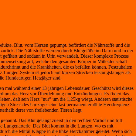
odukte. Blut, vom Herzen gepumpt, befördert die Nährstoffe und die
n zurück. Die Nährstoffe werden durch Blutgefäße im Darm und in der
 gefiltert und sodann in Urin verwandelt. Dieser komplexe Prozess
sammensetzung auf, welche den gesamten Körper in Mitleidenschaft
ndurchrinnt und die Krankheiten, die es befallen können. Festzuhalten
rz-Lungen-System ist jedoch auf kurzen Strecken leistungsfähiger als
die Hundeartigen Hetzjäger sind.
nen mal während einer 13-jährigen Lebensdauer. Geschützt wird dieses
icardium das Herz vor Überdehnung und Entzündungen. Es fixiert das
leiten, daß sein Herz "nur" um die 1,25kg wiegt. Anderen statistische
ändigen Stress des Umzuges eine fast permanent erhöhte Herzfrequenz
erhalb derer von freilebenden Tieren liegt.
nannt. Das Blut gelangt zuerst in den rechten Vorhof und tritt
ie Lungenarterie. Das Blut kommt in die Lungen, wo es mit
durch die Mitral-Klappe in die linke Herzkammer geleitet. Wenn sich