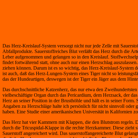
Das Herz-Kreislauf-System versorgt nicht nur jede Zelle mit Sauerst
Abfallprodukte. Sauerstoffreiches Blut verläßt das Herz durch die 
Leber aufgenommen und gelangen so in den Kreislauf. Stoffwechselpr
findet fortwährend statt, ohne auch nur einen Herzschlag auszulass
ziehen können. Darum ist es so wichtig, das Herz-Kreislauf-System der
ist auch, daß das Herz-Lungen-System eines Tiger nicht so leistungsf
das der Hundeartigen, deswegen ist der Tiger ein Jäger aus dem Hinte
Das durchschnittliche Katzenherz, das nur etwa den Zweihundertsten 
vielbeschäftigte Organ durch das Pericardium, dem Herzsack, der das
Herz an seiner Position in der Brusthöhle und hält es in seiner Form.
Angaben zu Herzschläge halte ich persönlich für nicht sinnvoll oder 
haben. Eine Studie einer amerikanischen Universität in Kalifornien z
Das Herz hat vier Kammern mit Klappen, die den Blutstrom regeln. Di
durch die Tricuspidal-Klappe in die rechte Herzkammer. Diese zieht
Sauerstoff angereichert wird. Das sauerstoffangereicherte Blut gela