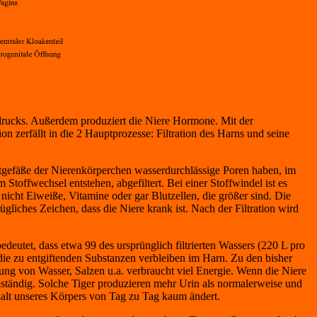
utdrucks. Außerdem produziert die Niere Hormone. Mit der
 zerfällt in die 2 Hauptprozesse: Filtration des Harns und seine
lutgefäße der Nierenkörperchen wasserdurchlässige Poren haben, im
Stoffwechsel entstehen, abgefiltert. Bei einer Stoffwindel ist es
 nicht Eiweiße, Vitamine oder gar Blutzellen, die größer sind. Die
gliches Zeichen, dass die Niere krank ist. Nach der Filtration wird
edeutet, dass etwa 99 des ursprünglich filtrierten Wassers (220 L pro
die zu entgiftenden Substanzen verbleiben im Harn. Zu den bisher
ng von Wasser, Salzen u.a. verbraucht viel Energie. Wenn die Niere
ollständig. Solche Tiger produzieren mehr Urin als normalerweise und
gehalt unseres Körpers von Tag zu Tag kaum ändert.