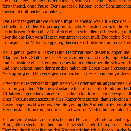
die linke Herzkammer zusammenzieht, schießt das Blut aus dem Herze
fortwährend, ohne Pause. Der sinoatriale Knoten ist der Schrittmache
diesem Schrittmacher zu haben.
Das Herz reagiert auf elektrische Impulse ebenso wie auf Reize des Ne
schneller durch den Körper gepumpt, mehr Sauerstoff erreicht die Z
beeinflussen. Adrenalin z.B. fördert einen schnelleren Herzschlag un
über die das Blut vom Herzen gepumpt werden muß. Die rechte Seite 
Tricuspid- und Mitral-Klappe regulieren den Blutstrom durch das Her
Bei Tiger (allgemein Katzen) sind Deformationen dieser Klappen die
Klappen fließt. Statt eine feste Sperre zu bilden, läßt die Klappe Bl
und Lautstärke eines Herzgeräusches kann nichts über die Schwere d
und entwachsen ihnen dann; andere haben ein Leben lang Herzgeräu
Verstopfung ein Herzversagen verursachen. Dies scheint ein größeres 
Erworbene Herzerkrankungen treten weit öfter auf als angeborene He
Cardiomyopathie. Alle diese Zustände beeinflussen die Funktion des
10 Jahren allgemeines Interesse, als einem kalifornischen Herzspezia
einer Neuzusammensetzung aller Katzenfuttersorten, damit sie einen h
Essen beigemischt werden. Die Steigerung der Aufnahme der empfohle
Herzmuskelerkrankungen nur sehr schwer mit Medikation gemildert wer
Ein anderer Zustand, der mit schlechter Herzmuskelfunktion einher ge
Blutgefäßen stecken bleiben kann. Setzt sich so ein Klumpen fest, is
Tierärzte durch Medikation den Knoten erfolgreich auflösen, ist das 