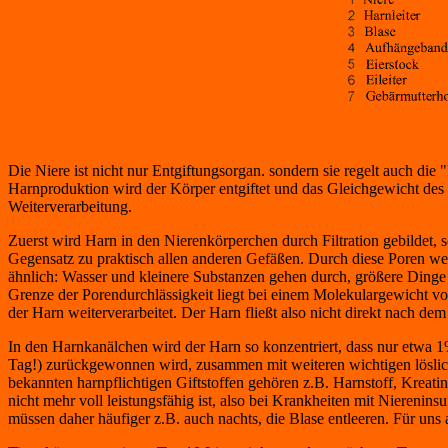
Die Niere ist nicht nur Entgiftungsorgan. sondern sie regelt auch di
Harnproduktion wird der Körper entgiftet und das Gleichgewicht des K
Weiterverarbeitung.
Zuerst wird Harn in den Nierenkörperchen durch Filtration gebildet,
Gegensatz zu praktisch allen anderen Gefäßen. Durch diese Poren werde
ähnlich: Wasser und kleinere Substanzen gehen durch, größere Dinge ni
Grenze der Porendurchlässigkeit liegt bei einem Molekulargewicht von 
der Harn weiterverarbeitet. Der Harn fließt also nicht direkt nach dem
In den Harnkanälchen wird der Harn so konzentriert, dass nur etwa 1% 
Tag!) zurückgewonnen wird, zusammen mit weiteren wichtigen lösliche
bekannten harnpflichtigen Giftstoffen gehören z.B. Harnstoff, Krea
nicht mehr voll leistungsfähig ist, also bei Krankheiten mit Nierenin
müssen daher häufiger z.B. auch nachts, die Blase entleeren. Für uns 