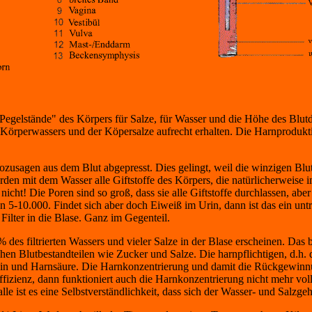
e "Pegelstände" des Körpers für Salze, für Wasser und die Höhe des Bl
örperwassers und der Köpersalze aufrecht erhalten. Die Harnproduktion
 sozusagen aus dem Blut abgepresst. Dies gelingt, weil die winzigen B
n mit dem Wasser alle Giftstoffe des Körpers, die natürlicherweise im 
cht! Die Poren sind so groß, dass sie alle Giftstoffe durchlassen, aber
5-10.000. Findet sich aber doch Eiweiß im Urin, dann ist das ein untrü
 Filter in die Blase. Ganz im Gegenteil.
des filtrierten Wassers und vieler Salze in der Blase erscheinen. Das b
n Blutbestandteilen wie Zucker und Salze. Die harnpflichtigen, d.h. 
tinin und Harnsäure. Die Harnkonzentrierung und damit die Rückgewinnu
suffizienz, dann funktioniert auch die Harnkonzentrierung nicht mehr v
alle ist es eine Selbstverständlichkeit, dass sich der Wasser- und Salz