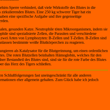
rn-Sperre verhindert, daß viele Wirkstoffe des Blutes in die
 zirkulierenden Blutes. Eine 250 kg schwerer Tiger hat ein
aben eine spezifische Aufgabe und ihre gegenseitige
erden.
rmalen, gesunden Katze. Neutrophile töten Mikroorganismen, indem sie
le sind spezialisierte Zellen, die Parasiten und verschiedene
h zwei Arten von Lymphozyten: B-Zellen und T-Zellen. B-Zellen sind
ranlassen bestimmte weiße Blutkörperchen zu reagieren.
fungieren als Katalysator für die Blutgerinnung, um einen ordentlichen
tes. Die roten Blutzellen beinhalten Hämoglobin, welches für den
lner Bestandteil des Blutes sind, sind sie für die rote Farbe des Blutes
r das Herz des Tigers schließen.
en Schlußfolgerungen fast uneingeschränkt für alle anderen
formationen eher allgemein gehalten. Zum Glück habe ich jedoch