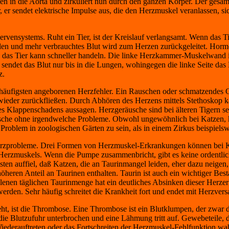
n in die Aorta und zirkuliert nun durch den ganzen Körper. Der gesam
r, er sendet elektrische Impulse aus, die den Herzmuskel veranlassen, s
rvensystems. Ruht ein Tier, ist der Kreislauf verlangsamt. Wenn das Tier
ellen und mehr verbrauchtes Blut wird zum Herzen zurückgeleitet. Ho
d das Tier kann schneller handeln. Die linke Herzkammer-Muskelwand ist
sendet das Blut nur bis in die Lungen, wohingegen die linke Seite da
z.
 häufigsten angeborenen Herzfehler. Ein Rauschen oder schmatzendes G
ut wieder zurückfließen. Durch Abhören des Herzens mittels Stethoskop k
es Klappenschadens aussagen. Herzgeräusche sind bei älteren Tigern 
sche ohne irgendwelche Probleme. Obwohl ungewöhnlich bei Katzen, 
Problem in zoologischen Gärten zu sein, als in einem Zirkus beispielsw
rzprobleme. Drei Formen von Herzmuskel-Erkrankungen können bei Katzen
 Herzmuskels. Wenn die Pumpe zusammenbricht, gibt es keine ordentlic
listen auffiel, daß Katzen, die an Taurinmangel leiden, eher dazu neige
öheren Anteil an Taurinen enthalten. Taurin ist auch ein wichtiger Bes
nen täglichen Taurinmenge hat ein deutliches Absinken dieser Herzer
den. Sehr häufig schreitet die Krankheit fort und endet mit Herzvers
ht, ist die Thrombose. Eine Thrombose ist ein Blutklumpen, der zwar d
t die Blutzufuhr unterbrochen und eine Lähmung tritt auf. Gewebeteile,
Wiederauftreten oder das Fortschreiten der Herzmuskel-Fehlfunktion wah