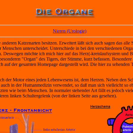
Nieren (Urologie)
e anderen Katzenarten besitzen. Erweitert läßt sich auch sagen das alle
er Menschen unterscheidet. Unterschiede in bei den verschiedenen Orga
n. Deswegen möchte ich mich hier auf das Herz(-kreislaufsystem und B
besonderen "Organ" des Tigers, der Stimme, kurz befassen. Besondere
isch auf der gesamten Homepage dargestellt wird. Die hier zu sehenden
tlich der Motor eines jeden Lebenwesens ist, dem Herzen. Neben den 
 auch in der Humanmedizin verwendet, so daß man sich vielleicht so eher
itzten wie beim Menschen. In normaler stehender Art fällt es jedoch vie
eren linken Schultergelenk (von der linken Seite aus gesehen).