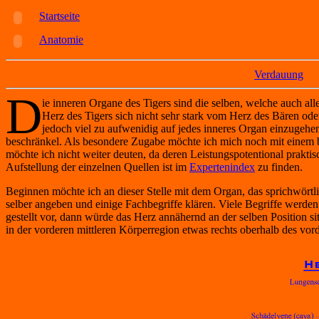
Startseite
Anatomie
Verdauung
D
ie inneren Organe des Tigers sind die selben, welche auch all
Herz des Tigers sich nicht sehr stark vom Herz des Bären od
jedoch viel zu aufwenidig auf jedes inneres Organ einzugehe
beschränkel. Als besondere Zugabe möchte ich mich noch mit einem 
möchte ich nicht weiter deuten, da deren Leistungspotentional prakt
Aufstellung der einzelnen Quellen ist im
Expertenindex
zu finden.
Beginnen möchte ich an dieser Stelle mit dem Organ, das sprichwör
selber angeben und einige Fachbegriffe klären. Viele Begriffe werden
gestellt vor, dann würde das Herz annähernd an der selben Position s
in der vorderen mittleren Körperregion etwas rechts oberhalb des vord