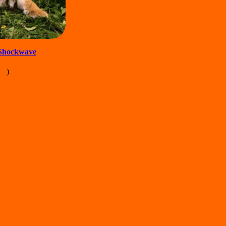
Shockwave
)