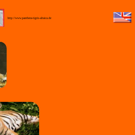
_
http://www.panthera-tigris-altaica.de