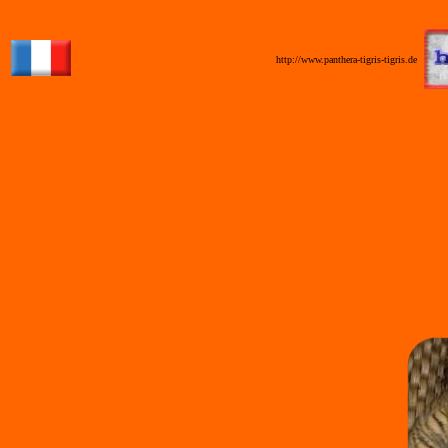
_
http://www.panthera-tigris-tigris.de