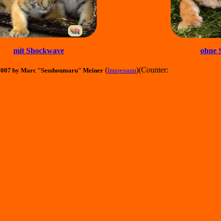
mit Shockwave
ohne 
(
)(Counter:
2007 by Marc "Sesshoumaru" Meiner
Impressum